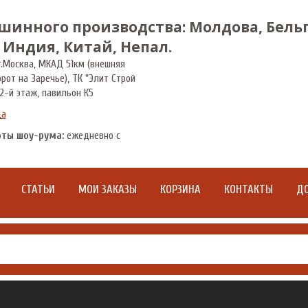
шинного производства: Молдова, Бельг
 Индия, Китай, Непал.
.
Москва
,
МКАД 51км (внешняя
орот на Заречье), ТК "Элит Строй
2-й этаж, павильон К5
да
оты шоу-рума:
ежедневно с
СТАТЬИ
МОИ ЗАКАЗЫ
КОРЗИНА
КОНТАКТЫ
ДО