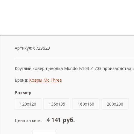
Артикул:
6729623
Круглый ковер-циновка Mundo B103 Z 703 производства фа
Бренд:
Ковры Mc Three
Размер
120x120
135x135
160x160
200x200
4 141
руб.
Цена за кв.м.: