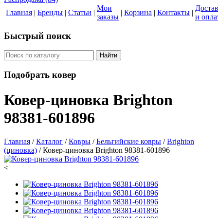
Мои
Доста
Главная
|
Бренды
|
Статьи
|
|
Корзина
|
Контакты
|
заказы
и опла
Быстрый поиск
Найти
Подобрать ковер
Ковер-циновка Brighton
98381-601896
Главная
/
Каталог
/
Ковры
/
Бельгийские ковры
/
Brighton
(циновка)
/
Ковер-циновка Brighton 98381-601896
<