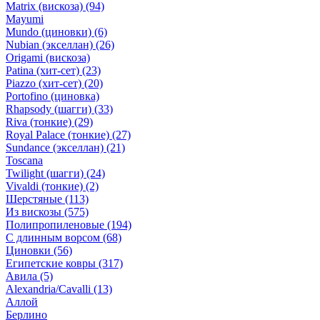
Matrix (вискоза)
(94)
Mayumi
Mundo (циновки)
(6)
Nubian (экселлан)
(26)
Origami (вискоза)
Patina (хит-сет)
(23)
Piazzo (хит-сет)
(20)
Portofino (циновка)
Rhapsody (шагги)
(33)
Riva (тонкие)
(29)
Royal Palace (тонкие)
(27)
Sundance (экселлан)
(21)
Toscana
Twilight (шагги)
(24)
Vivaldi (тонкие)
(2)
Шерстяные
(113)
Из вискозы
(575)
Полипропиленовые
(194)
С длинным ворсом
(68)
Циновки
(56)
Египетские ковры
(317)
Авила
(5)
Alexandria/Cavalli
(13)
Аллой
Берлино