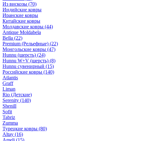
Из вискозы
(70)
Индийские ковры
Иранские ковры
Китайские ковры
Молдавские ковры
(44)
Antique Moldabela
Bella
(22)
Premium (Рельефные)
(22)
Монгольские ковры
(47)
Hunnu (шерсть)
(24)
Hunnu W+V (шерсть)
(8)
Hunnu сувенирный
(15)
Российские ковры
(140)
Atlantis
Graff
Liman
Rio (Детские)
Serenity
(140)
Shenill
Sofit
Tabriz
Zumma
Турецкие ковры
(80)
Altay
(16)
Ameli
(15)