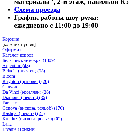
материалы", 2-й этаж, павильон К5
Схема проезда
График работы шоу-рума:
ежедневно с 11:00 до 19:00
Корзина
[корзина пустая]
Оформить
Каталог ковров
Бельгийские ковры
(1809)
Argentum
(48)
Beluchi (вискоза)
(98)
Bloom
Brighton (циновка)
(29)
Canyon
Da Vinci (экселлан)
(26)
Diamond (шерсть)
(35)
Farashe
Genova (вискоза, рельеф)
(176)
Kashqai (шерсть)
(21)
Kunduz (вискоза, рельеф)
(65)
Lana
Livante (Тонкие)