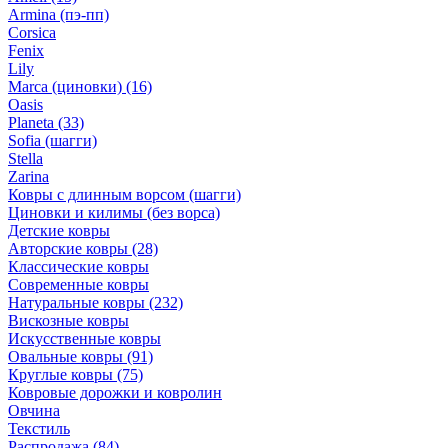
Armina (пэ-пп)
Corsica
Fenix
Lily
Marca (циновки)
(16)
Oasis
Planeta
(33)
Sofia (шагги)
Stella
Zarina
Ковры с длинным ворсом (шагги)
Циновки и килимы (без ворса)
Детские ковры
Авторские ковры
(28)
Классические ковры
Современные ковры
Натуральные ковры
(232)
Вискозные ковры
Искусственные ковры
Овальные ковры
(91)
Круглые ковры
(75)
Ковровые дорожки и ковролин
Овчина
Текстиль
Распродажа
(84)