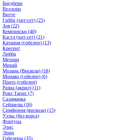
Бредбери
Веллори
Витте
Габби (хит-сет)
(25)
Зоя
(22)
Кемпински
(40)
Кастл (хит-сет)
(21)
Катания (гобелен)
(13)
Кресент
Либба
Мехран
Мирай
Мозаик (Вискоза)
(18)
Монако (гобелен)
(6)
Прато (гобелен)
Разиа (акрил)
(11)
Роял Тапис
(7)
Саламанка
Сейшелы
(16)
Симфония (вискоза)
(15)
Уэльс (без ворса)
Фортуна
Элис
Эрин
Гобелены
(35)