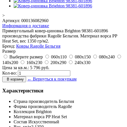
>
Артикул:
000136082960
Информация о доставке
Прямоугольный ковер-циновка Brighton 98381-601896
производства фабрики Ragolle Бельгия. Материал ворса PP
Heat Set, вес 1350 гр/м2.
Бренд:
Ковры Ragolle Бельгия
Размер
Выберите размер
060x110
080x150
080x240
140x200
160x230
200x290
240x330
Цена за кв.м.:
5 796
руб.
Кол-во:
← Вернуться к покупкам
В корзину
Характеристики
Страна производитель
Бельгия
Фирма производитель
Ragolle
Коллекция
Brighton
Материал ворса
PP Heat Set
Состав
Искусственный
Вес,
гр/м2
1350