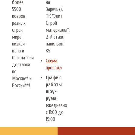
более
на
5500
Заречье),
ковров
ТК "Элит
разных
Строй
стран
материалы",
мира,
2-й этаж,
низкая
павильон
цена и
К5
бесплатная
Схема
доставка
проезда
по
График
Москве* и
работы
России**!
шоу-
рума:
ежедневно
с 11:00 до
19:00