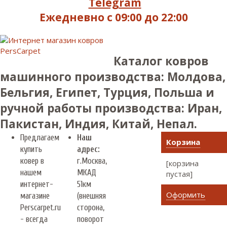
Telegram
Ежедневно с 09:00 до 22:00
Каталог ковров
машинного производства: Молдова,
Бельгия, Египет, Турция, Польша и
ручной работы производства: Иран,
Пакистан, Индия, Китай, Непал.
Предлагаем
Наш
Корзина
купить
адрес:
ковер в
г.
Москва
,
[корзина
нашем
МКАД
пустая]
интернет-
51км
Оформить
магазине
(внешняя
Perscarpet.ru
сторона,
- всегда
поворот