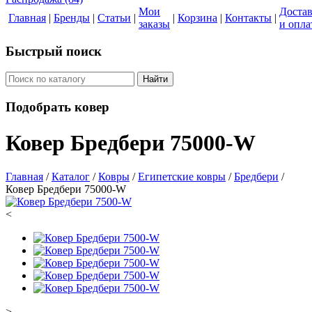
Мои
Доста
Главная
|
Бренды
|
Статьи
|
|
Корзина
|
Контакты
|
заказы
и опла
Быстрый поиск
Найти
Подобрать ковер
Ковер Бредбери 75000-W
Главная
/
Каталог
/
Ковры
/
Египетские ковры
/
Бредбери
/
Ковер Бредбери 75000-W
<
>