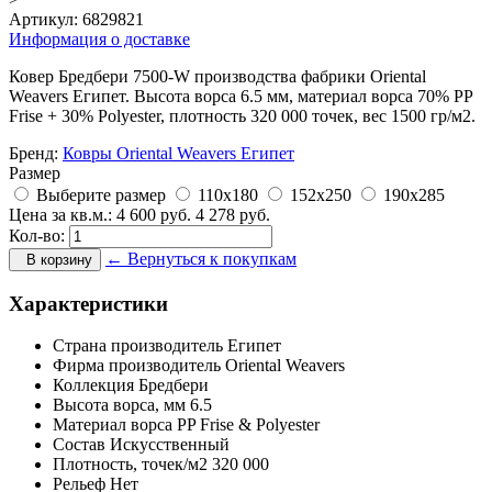
Артикул:
6829821
Информация о доставке
Ковер Бредбери 7500-W производства фабрики Oriental
Weavers Египет. Высота ворса 6.5 мм, материал ворса 70% PP
Frise + 30% Polyester, плотность 320 000 точек, вес 1500 гр/м2.
Бренд:
Ковры Oriental Weavers Египет
Размер
Выберите размер
110x180
152x250
190x285
Цена за кв.м.:
4 600
руб.
4 278
руб.
Кол-во:
← Вернуться к покупкам
В корзину
Характеристики
Страна производитель
Египет
Фирма производитель
Oriental Weavers
Коллекция
Бредбери
Высота ворса,
мм
6.5
Материал ворса
PP Frise & Polyester
Состав
Искусственный
Плотность,
точек/м2
320 000
Рельеф
Нет