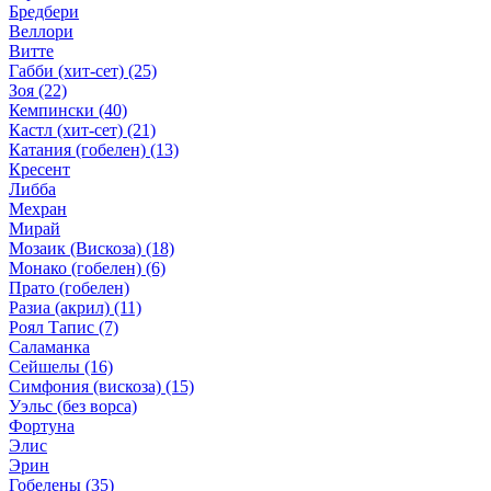
Бредбери
Веллори
Витте
Габби (хит-сет)
(25)
Зоя
(22)
Кемпински
(40)
Кастл (хит-сет)
(21)
Катания (гобелен)
(13)
Кресент
Либба
Мехран
Мирай
Мозаик (Вискоза)
(18)
Монако (гобелен)
(6)
Прато (гобелен)
Разиа (акрил)
(11)
Роял Тапис
(7)
Саламанка
Сейшелы
(16)
Симфония (вискоза)
(15)
Уэльс (без ворса)
Фортуна
Элис
Эрин
Гобелены
(35)