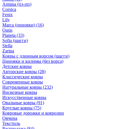
Armina (пэ-пп)
Corsica
Fenix
Lily
Marca (циновки)
(16)
Oasis
Planeta
(33)
Sofia (шагги)
Stella
Zarina
Ковры с длинным ворсом (шагги)
Циновки и килимы (без ворса)
Детские ковры
Авторские ковры
(28)
Классические ковры
Современные ковры
Натуральные ковры
(232)
Вискозные ковры
Искусственные ковры
Овальные ковры
(91)
Круглые ковры
(75)
Ковровые дорожки и ковролин
Овчина
Текстиль
Распродажа
(84)