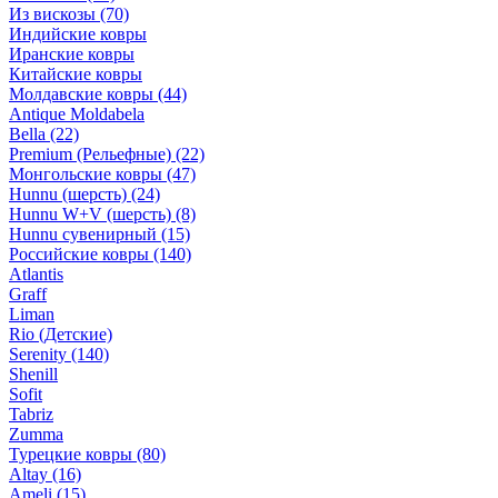
Из вискозы
(70)
Индийские ковры
Иранские ковры
Китайские ковры
Молдавские ковры
(44)
Antique Moldabela
Bella
(22)
Premium (Рельефные)
(22)
Монгольские ковры
(47)
Hunnu (шерсть)
(24)
Hunnu W+V (шерсть)
(8)
Hunnu сувенирный
(15)
Российские ковры
(140)
Atlantis
Graff
Liman
Rio (Детские)
Serenity
(140)
Shenill
Sofit
Tabriz
Zumma
Турецкие ковры
(80)
Altay
(16)
Ameli
(15)