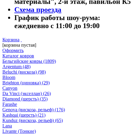
материалы", 2-й этаж, павильон К5
Схема проезда
График работы шоу-рума:
ежедневно с 11:00 до 19:00
Корзина
[корзина пустая]
Оформить
Каталог ковров
Бельгийские ковры
(1809)
Argentum
(48)
Beluchi (вискоза)
(98)
Bloom
Brighton (циновка)
(29)
Canyon
Da Vinci (экселлан)
(26)
Diamond (шерсть)
(35)
Farashe
Genova (вискоза, рельеф)
(176)
Kashqai (шерсть)
(21)
Kunduz (вискоза, рельеф)
(65)
Lana
Livante (Тонкие)