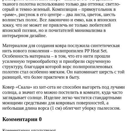
тканого полотна использовано только два оттенка: светло-
серый и темно-зеленый. Композиция – прямоугольник в
«раме», рисунок в его центре – два листа, цветок, шесть
волнистых полос. Все лаконично и емко, как в японских
хокку, что не может не привлечь не только любителей
японской поэзии, но и почитателей минимализма в
интерьерном дизайне.
Материалом для создания ковра послужила синтетическая
нить нового поколения – полипропилен PP Heat Set.
Особенность материала – в том, что его нити прошли
усиленную термообработку и приобрели скрученную
структуру, благодаря которой ворс полипропиленовых
полотен стал особенно мягким. Он напоминает шерсть с той
разницей, что более практичен в быту.
Ковер «Скала» из хит-сета не способен выгореть под лучами
солнца, а значит его можно постелить в комнате, куда часто
заглядывает солнце. Изделие легко чистится стандартными
моющими средствами для ковровых поверхностей, а
небольшая длина ворса (1 см) облегчит уборку пылесосом.
Комментарии
0
Комментарии отсутствуют