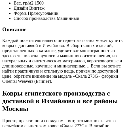
Вес,
гр/м2
1500
Дизайн
Винтаж
Форма
Прямоугольник
Способ производства
Машинный
Описание
Каждый посетитель нашего интернет-магазина может купить
ковры с доставкой в Измайлово. Выбор тканых изделий,
представленных в каталоге, удивит вас многогранностью –
здесь есть полотна ручного и машинного изготовления, из
натуральных и синтетических материалов, коротковорсные и
длинноворсные, крупные и миниатюрные… Если вы хотите
найти практичную и стильную вещь, причем по доступной
цене, обратите внимание на модель «Скала 273G» фабрики
Oriental Weavers (Египет).
Ковры египетского производства с
доставкой в Измайлово и все районы
Москвы
Просто, практично и со вкусом – вот, что можно сказать о
рельефном египетском ковре «Скала 273G». В дизайне