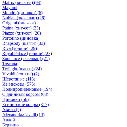
Matrix (вискоза)
(94)
Mayumi
Mundo (циновки)
(6)
Nubian (экселлан)
(26)
Origami (вискоза)
Patina (хит-сет)
(23)
Piazzo (хит-сет)
(20)
Portofino (циновка)
Rhapsody (шагги)
(33)
Riva (тонкие)
(29)
Royal Palace (тонкие)
(27)
Sundance (экселлан)
(21)
Toscana
Twilight (шагги)
(24)
Vivaldi (тонкие)
(2)
Шерстяные
(113)
Из вискозы
(575)
Полипропиленовые
(194)
С длинным ворсом
(68)
Циновки
(56)
Египетские ковры
(317)
Авила
(5)
Alexandria/Cavalli
(13)
Аллой
Берлино