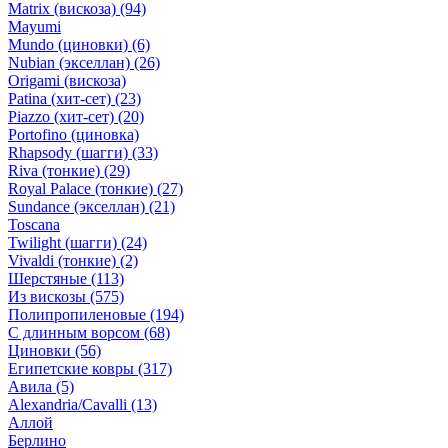
Matrix (вискоза)
(94)
Mayumi
Mundo (циновки)
(6)
Nubian (экселлан)
(26)
Origami (вискоза)
Patina (хит-сет)
(23)
Piazzo (хит-сет)
(20)
Portofino (циновка)
Rhapsody (шагги)
(33)
Riva (тонкие)
(29)
Royal Palace (тонкие)
(27)
Sundance (экселлан)
(21)
Toscana
Twilight (шагги)
(24)
Vivaldi (тонкие)
(2)
Шерстяные
(113)
Из вискозы
(575)
Полипропиленовые
(194)
С длинным ворсом
(68)
Циновки
(56)
Египетские ковры
(317)
Авила
(5)
Alexandria/Cavalli
(13)
Аллой
Берлино