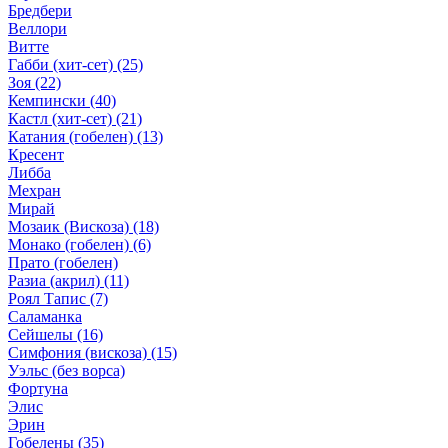
Бредбери
Веллори
Витте
Габби (хит-сет)
(25)
Зоя
(22)
Кемпински
(40)
Кастл (хит-сет)
(21)
Катания (гобелен)
(13)
Кресент
Либба
Мехран
Мирай
Мозаик (Вискоза)
(18)
Монако (гобелен)
(6)
Прато (гобелен)
Разиа (акрил)
(11)
Роял Тапис
(7)
Саламанка
Сейшелы
(16)
Симфония (вискоза)
(15)
Уэльс (без ворса)
Фортуна
Элис
Эрин
Гобелены
(35)