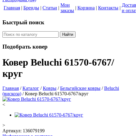
Мои
Доста
Главная
|
Бренды
|
Статьи
|
|
Корзина
|
Контакты
|
заказы
и опла
Быстрый поиск
Найти
Подобрать ковер
Ковер Beluchi 61570-6767/
круг
Главная
/
Каталог
/
Ковры
/
Бельгийские ковры
/
Beluchi
(вискоза)
/
Ковер Beluchi 61570-6767/круг
<
>
Артикул:
136079199