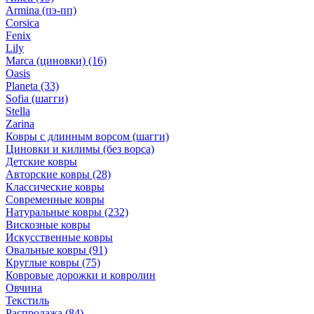
Armina (пэ-пп)
Corsica
Fenix
Lily
Marca (циновки)
(16)
Oasis
Planeta
(33)
Sofia (шагги)
Stella
Zarina
Ковры с длинным ворсом (шагги)
Циновки и килимы (без ворса)
Детские ковры
Авторские ковры
(28)
Классические ковры
Современные ковры
Натуральные ковры
(232)
Вискозные ковры
Искусственные ковры
Овальные ковры
(91)
Круглые ковры
(75)
Ковровые дорожки и ковролин
Овчина
Текстиль
Распродажа
(84)