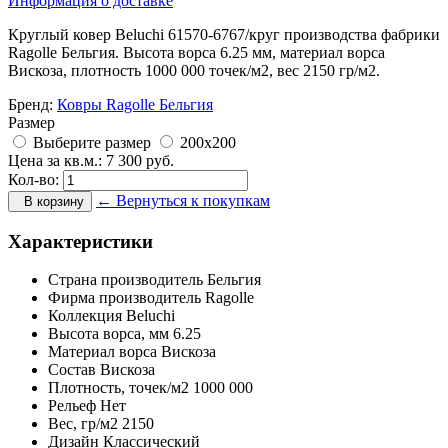
Информация о доставке
Круглый ковер Beluchi 61570-6767/круг производства фабрики
Ragolle Бельгия. Высота ворса 6.25 мм, материал ворса
Вискоза, плотность 1000 000 точек/м2, вес 2150 гр/м2.
Бренд:
Ковры Ragolle Бельгия
Размер
Выберите размер
200x200
Цена за кв.м.:
7 300
руб.
Кол-во:
← Вернуться к покупкам
В корзину
Характеристики
Страна производитель
Бельгия
Фирма производитель
Ragolle
Коллекция
Beluchi
Высота ворса,
мм
6.25
Материал ворса
Вискоза
Состав
Вискоза
Плотность,
точек/м2
1000 000
Рельеф
Нет
Вес,
гр/м2
2150
Дизайн
Классический