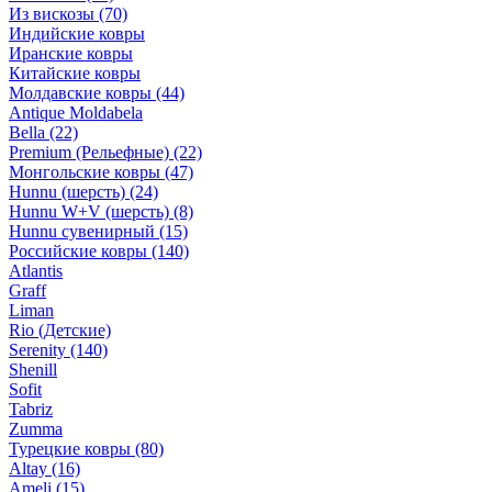
Из вискозы
(70)
Индийские ковры
Иранские ковры
Китайские ковры
Молдавские ковры
(44)
Antique Moldabela
Bella
(22)
Premium (Рельефные)
(22)
Монгольские ковры
(47)
Hunnu (шерсть)
(24)
Hunnu W+V (шерсть)
(8)
Hunnu сувенирный
(15)
Российские ковры
(140)
Atlantis
Graff
Liman
Rio (Детские)
Serenity
(140)
Shenill
Sofit
Tabriz
Zumma
Турецкие ковры
(80)
Altay
(16)
Ameli
(15)