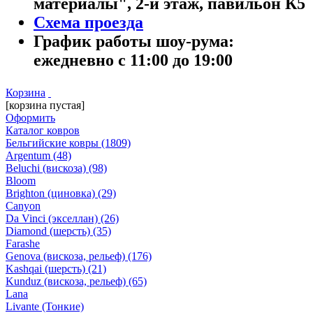
материалы", 2-й этаж, павильон К5
Схема проезда
График работы шоу-рума:
ежедневно с 11:00 до 19:00
Корзина
[корзина пустая]
Оформить
Каталог ковров
Бельгийские ковры
(1809)
Argentum
(48)
Beluchi (вискоза)
(98)
Bloom
Brighton (циновка)
(29)
Canyon
Da Vinci (экселлан)
(26)
Diamond (шерсть)
(35)
Farashe
Genova (вискоза, рельеф)
(176)
Kashqai (шерсть)
(21)
Kunduz (вискоза, рельеф)
(65)
Lana
Livante (Тонкие)