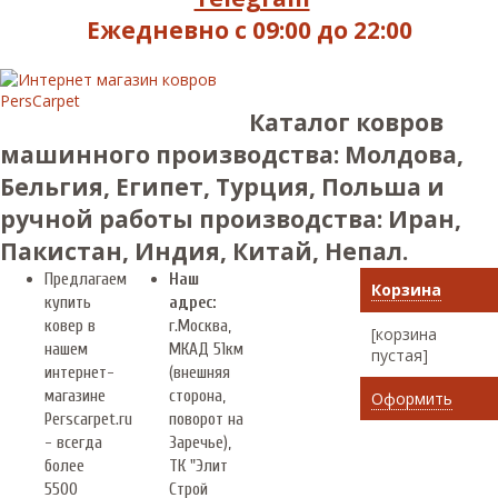
Ежедневно с 09:00 до 22:00
Каталог ковров
машинного производства: Молдова,
Бельгия, Египет, Турция, Польша и
ручной работы производства: Иран,
Пакистан, Индия, Китай, Непал.
Предлагаем
Наш
Корзина
купить
адрес:
ковер в
г.
Москва
,
[корзина
нашем
МКАД 51км
пустая]
интернет-
(внешняя
магазине
сторона,
Оформить
Perscarpet.ru
поворот на
- всегда
Заречье),
более
ТК "Элит
5500
Строй