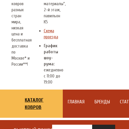
ковров
материалы",
разных
2-й этаж,
стран
павильон
мира,
К5
низкая
Схема
цена и
проезда
бесплатная
График
доставка
работы
по
шоу-
Москве* и
рума:
России**!
ежедневно
с 11:00 до
19:00
КАТАЛОГ
ГЛАВНАЯ
БРЕНДЫ
СТА
КОВРОВ