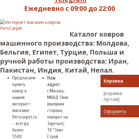
Ежедневно с 09:00 до 22:00
Каталог ковров
машинного производства: Молдова,
Бельгия, Египет, Турция, Польша и
ручной работы производства: Иран,
Пакистан, Индия, Китай, Непал.
Предлагаем
Наш
Корзина
купить
адрес:
ковер в
г.
Москва
,
[корзина
нашем
МКАД 51км
пустая]
интернет-
(внешняя
магазине
сторона,
Оформить
Perscarpet.ru
поворот на
- всегда
Заречье),
более
ТК "Элит
5500
Строй