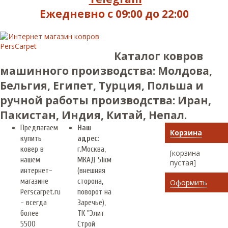
Ежедневно с 09:00 до 22:00
Каталог ковров
машинного производства: Молдова,
Бельгия, Египет, Турция, Польша и
ручной работы производства: Иран,
Пакистан, Индия, Китай, Непал.
Предлагаем
Наш
Корзина
купить
адрес:
ковер в
г.
Москва
,
[корзина
нашем
МКАД 51км
пустая]
интернет-
(внешняя
магазине
сторона,
Оформить
Perscarpet.ru
поворот на
- всегда
Заречье),
более
ТК "Элит
5500
Строй