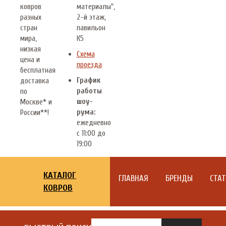
ковров
материалы",
разных
2-й этаж,
стран
павильон
мира,
К5
низкая
Схема
цена и
проезда
бесплатная
График
доставка
работы
по
шоу-
Москве* и
рума:
России**!
ежедневно
с 11:00 до
19:00
КАТАЛОГ
ГЛАВНАЯ
БРЕНДЫ
СТА
КОВРОВ