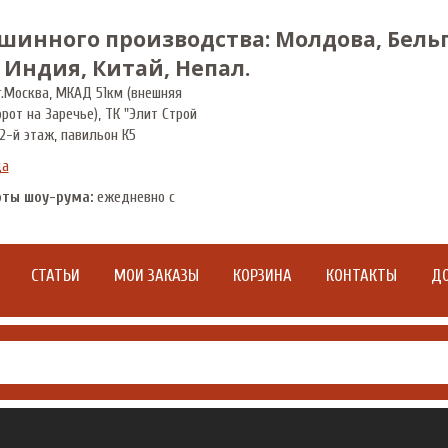
шинного производства: Молдова, Бельг
 Индия, Китай, Непал.
.
Москва
,
МКАД 51км (внешняя
орот на Заречье), ТК "Элит Строй
2-й этаж, павильон К5
да
оты шоу-рума:
ежедневно с
СТАТЬИ
МОИ ЗАКАЗЫ
КОРЗИНА
КОНТАКТЫ
ДО