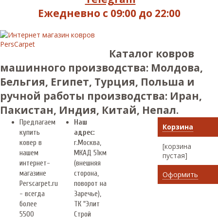
Ежедневно с 09:00 до 22:00
Каталог ковров
машинного производства: Молдова,
Бельгия, Египет, Турция, Польша и
ручной работы производства: Иран,
Пакистан, Индия, Китай, Непал.
Предлагаем
Наш
Корзина
купить
адрес:
ковер в
г.
Москва
,
[корзина
нашем
МКАД 51км
пустая]
интернет-
(внешняя
магазине
сторона,
Оформить
Perscarpet.ru
поворот на
- всегда
Заречье),
более
ТК "Элит
5500
Строй