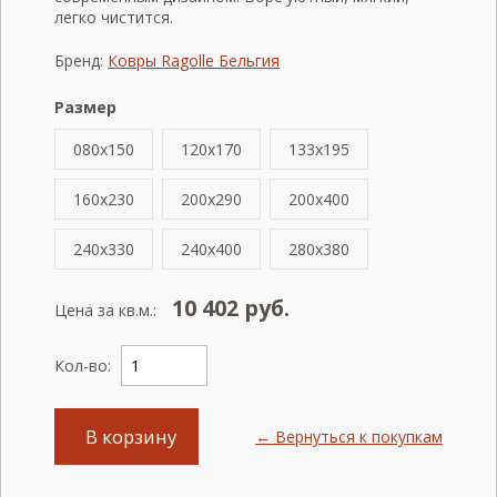
легко чистится.
Бренд:
Ковры Ragolle Бельгия
Размер
080x150
120x170
133x195
160x230
200x290
200x400
240x330
240x400
280x380
10 402
руб.
Цена за кв.м.:
Кол-во:
В корзину
← Вернуться к покупкам