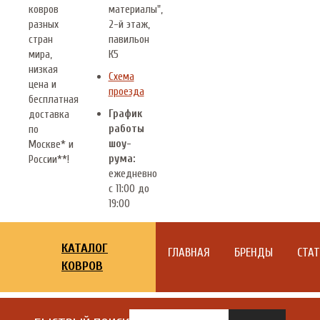
ковров
материалы",
разных
2-й этаж,
стран
павильон
мира,
К5
низкая
Схема
цена и
проезда
бесплатная
График
доставка
работы
по
шоу-
Москве* и
рума:
России**!
ежедневно
с 11:00 до
19:00
КАТАЛОГ
ГЛАВНАЯ
БРЕНДЫ
СТА
КОВРОВ