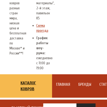
ковров
материалы",
разных
2-й этаж,
стран
павильон
мира,
К5
низкая
Схема
цена и
проезда
бесплатная
График
доставка
работы
по
шоу-
Москве* и
рума:
России**!
ежедневно
с 11:00 до
19:00
КАТАЛОГ
ГЛАВНАЯ
БРЕНДЫ
СТА
КОВРОВ