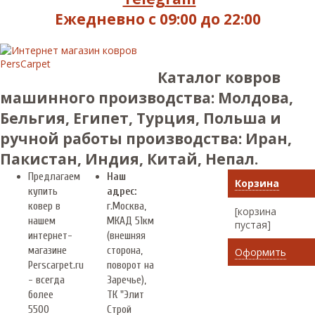
Ежедневно с 09:00 до 22:00
Каталог ковров
машинного производства: Молдова,
Бельгия, Египет, Турция, Польша и
ручной работы производства: Иран,
Пакистан, Индия, Китай, Непал.
Предлагаем
Наш
Корзина
купить
адрес:
ковер в
г.
Москва
,
[корзина
нашем
МКАД 51км
пустая]
интернет-
(внешняя
магазине
сторона,
Оформить
Perscarpet.ru
поворот на
- всегда
Заречье),
более
ТК "Элит
5500
Строй