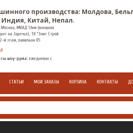
шинного производства: Молдова, Бельг
 Индия, Китай, Непал.
.
Москва
,
МКАД 51км (внешняя
орот на Заречье), ТК "Элит Строй
2-й этаж, павильон К5
да
оты шоу-рума:
ежедневно с
СТАТЬИ
МОИ ЗАКАЗЫ
КОРЗИНА
КОНТАКТЫ
ДО