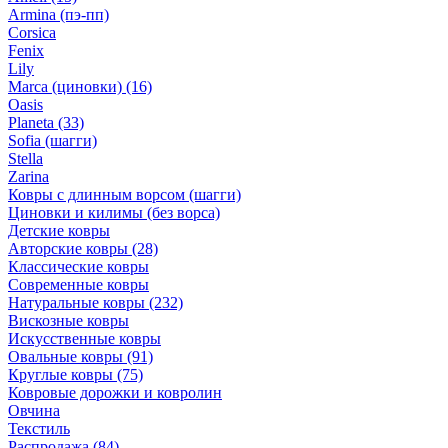
Armina (пэ-пп)
Corsica
Fenix
Lily
Marca (циновки)
(16)
Oasis
Planeta
(33)
Sofia (шагги)
Stella
Zarina
Ковры с длинным ворсом (шагги)
Циновки и килимы (без ворса)
Детские ковры
Авторские ковры
(28)
Классические ковры
Современные ковры
Натуральные ковры
(232)
Вискозные ковры
Искусственные ковры
Овальные ковры
(91)
Круглые ковры
(75)
Ковровые дорожки и ковролин
Овчина
Текстиль
Распродажа
(84)