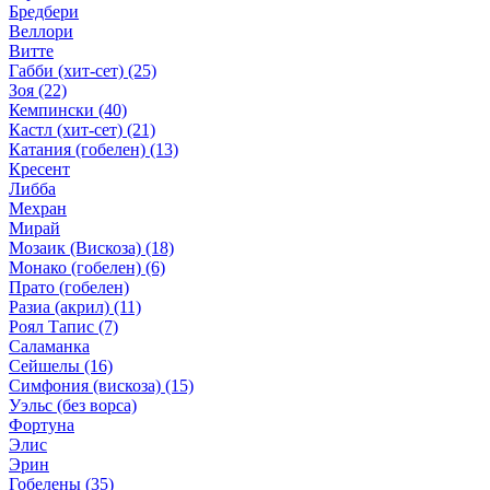
Бредбери
Веллори
Витте
Габби (хит-сет)
(25)
Зоя
(22)
Кемпински
(40)
Кастл (хит-сет)
(21)
Катания (гобелен)
(13)
Кресент
Либба
Мехран
Мирай
Мозаик (Вискоза)
(18)
Монако (гобелен)
(6)
Прато (гобелен)
Разиа (акрил)
(11)
Роял Тапис
(7)
Саламанка
Сейшелы
(16)
Симфония (вискоза)
(15)
Уэльс (без ворса)
Фортуна
Элис
Эрин
Гобелены
(35)