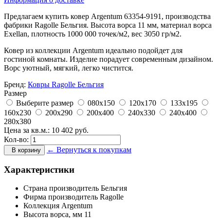
Предлагаем купить ковер Argentum 63354-9191, производства
фабрики Ragolle Бельгия. Высота ворса 11 мм, материал ворса
Exellan, плотность 1000 000 точек/м2, вес 3050 гр/м2.
Ковер из коллекции Argentum идеально подойдет для
гостиной комнаты. Изделие порадует современным дизайном.
Ворс уютный, мягкий, легко чистится.
Бренд:
Ковры Ragolle Бельгия
Размер
Выберите размер
080x150
120x170
133x195
160x230
200x290
200x400
240x330
240x400
280x380
Цена за кв.м.:
10 402
руб.
Кол-во:
← Вернуться к покупкам
В корзину
Характеристики
Страна производитель
Бельгия
Фирма производитель
Ragolle
Коллекция
Argentum
Высота ворса,
мм
11