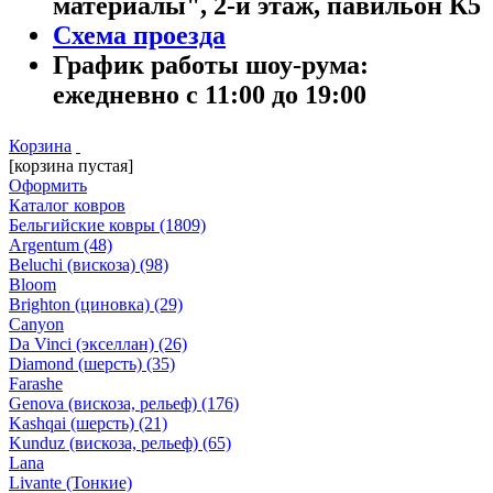
материалы", 2-й этаж, павильон К5
Схема проезда
График работы шоу-рума:
ежедневно с 11:00 до 19:00
Корзина
[корзина пустая]
Оформить
Каталог ковров
Бельгийские ковры
(1809)
Argentum
(48)
Beluchi (вискоза)
(98)
Bloom
Brighton (циновка)
(29)
Canyon
Da Vinci (экселлан)
(26)
Diamond (шерсть)
(35)
Farashe
Genova (вискоза, рельеф)
(176)
Kashqai (шерсть)
(21)
Kunduz (вискоза, рельеф)
(65)
Lana
Livante (Тонкие)