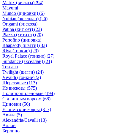
Matrix (вискоза)
(94)
Mayumi
Mundo (циновки)
(6)
Nubian (экселлан)
(26)
Origami (вискоза)
Patina (хит-сет)
(23)
Piazzo (хит-сет)
(20)
Portofino (циновка)
Rhapsody (шагги)
(33)
Riva (тонкие)
(29)
Royal Palace (тонкие)
(27)
Sundance (экселлан)
(21)
Toscana
Twilight (шагги)
(24)
Vivaldi (тонкие)
(2)
Шерстяные
(113)
Из вискозы
(575)
Полипропиленовые
(194)
С длинным ворсом
(68)
Циновки
(56)
Египетские ковры
(317)
Авила
(5)
Alexandria/Cavalli
(13)
Аллой
Берлино