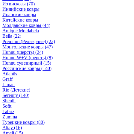
Из вискозы
(70)
Индийские ковры
Иранские ковры
Китайские ковры
Молдавские ковры
(44)
Antique Moldabela
Bella
(22)
Premium (Рельефные)
(22)
Монгольские ковры
(47)
Hunnu (шерсть)
(24)
Hunnu W+V (шерсть)
(8)
Hunnu сувенирный
(15)
Российские ковры
(140)
Atlantis
Graff
Liman
Rio (Детские)
Serenity
(140)
Shenill
Sofit
Tabriz
Zumma
Турецкие ковры
(80)
Altay
(16)
Ameli
(15)