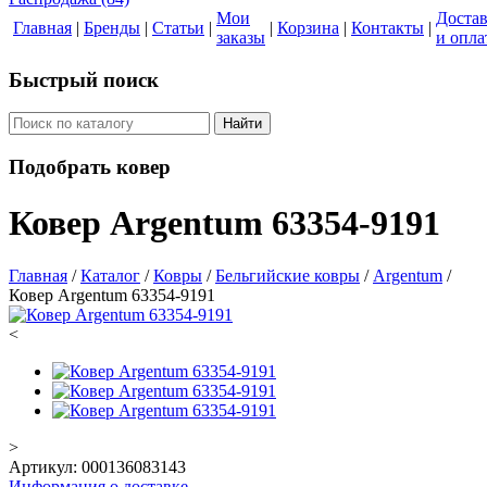
Мои
Доста
Главная
|
Бренды
|
Статьи
|
|
Корзина
|
Контакты
|
заказы
и опла
Быстрый поиск
Найти
Подобрать ковер
Ковер Argentum 63354-9191
Главная
/
Каталог
/
Ковры
/
Бельгийские ковры
/
Argentum
/
Ковер Argentum 63354-9191
<
>
Артикул:
000136083143
Информация о доставке