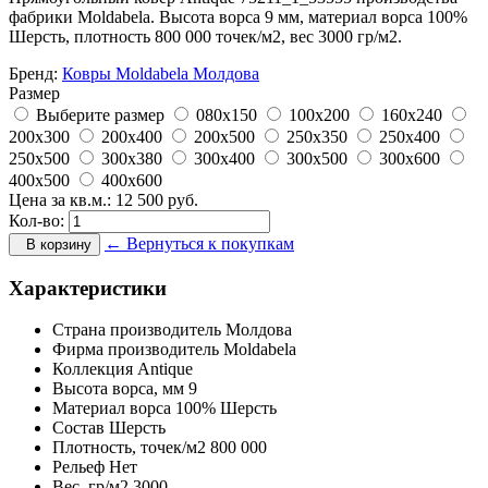
фабрики Moldabela. Высота ворса 9 мм, материал ворса 100%
Шерсть, плотность 800 000 точек/м2, вес 3000 гр/м2.
Бренд:
Ковры Moldabela Молдова
Размер
Выберите размер
080x150
100x200
160x240
200x300
200x400
200x500
250x350
250x400
250x500
300x380
300x400
300x500
300x600
400x500
400x600
Цена за кв.м.:
12 500
руб.
Кол-во:
← Вернуться к покупкам
В корзину
Характеристики
Страна производитель
Молдова
Фирма производитель
Moldabela
Коллекция
Antique
Высота ворса,
мм
9
Материал ворса
100% Шерсть
Состав
Шерсть
Плотность,
точек/м2
800 000
Рельеф
Нет
Вес,
гр/м2
3000