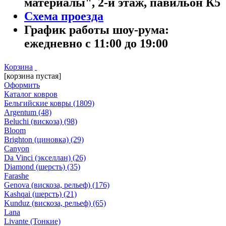
материалы", 2-й этаж, павильон К5
Схема проезда
График работы шоу-рума:
ежедневно с 11:00 до 19:00
Корзина
[корзина пустая]
Оформить
Каталог ковров
Бельгийские ковры
(1809)
Argentum
(48)
Beluchi (вискоза)
(98)
Bloom
Brighton (циновка)
(29)
Canyon
Da Vinci (экселлан)
(26)
Diamond (шерсть)
(35)
Farashe
Genova (вискоза, рельеф)
(176)
Kashqai (шерсть)
(21)
Kunduz (вискоза, рельеф)
(65)
Lana
Livante (Тонкие)