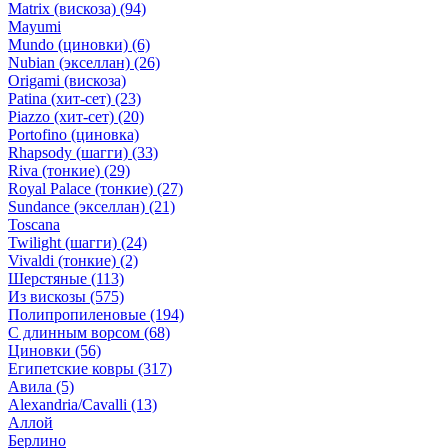
Matrix (вискоза)
(94)
Mayumi
Mundo (циновки)
(6)
Nubian (экселлан)
(26)
Origami (вискоза)
Patina (хит-сет)
(23)
Piazzo (хит-сет)
(20)
Portofino (циновка)
Rhapsody (шагги)
(33)
Riva (тонкие)
(29)
Royal Palace (тонкие)
(27)
Sundance (экселлан)
(21)
Toscana
Twilight (шагги)
(24)
Vivaldi (тонкие)
(2)
Шерстяные
(113)
Из вискозы
(575)
Полипропиленовые
(194)
С длинным ворсом
(68)
Циновки
(56)
Египетские ковры
(317)
Авила
(5)
Alexandria/Cavalli
(13)
Аллой
Берлино