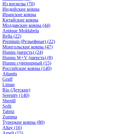
Из вискозы
(70)
Индийские ковры
Иранские ковры
Китайские ковры
Молдавские ковры
(44)
Antique Moldabela
Bella
(22)
Premium (Рельефные)
(22)
Монгольские ковры
(47)
Hunnu (шерсть)
(24)
Hunnu W+V (шерсть)
(8)
Hunnu сувенирный
(15)
Российские ковры
(140)
Atlantis
Graff
Liman
Rio (Детские)
Serenity
(140)
Shenill
Sofit
Tabriz
Zumma
Турецкие ковры
(80)
Altay
(16)
Ameli
(15)