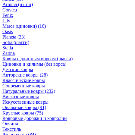
Armina (пэ-пп)
Corsica
Fenix
Lily
Marca (циновки)
(16)
Oasis
Planeta
(33)
Sofia (шагги)
Stella
Zarina
Ковры с длинным ворсом (шагги)
Циновки и килимы (без ворса)
Детские ковры
Авторские ковры
(28)
Классические ковры
Современные ковры
Натуральные ковры
(232)
Вискозные ковры
Искусственные ковры
Овальные ковры
(91)
Круглые ковры
(75)
Ковровые дорожки и ковролин
Овчина
Текстиль
Распродажа
(84)