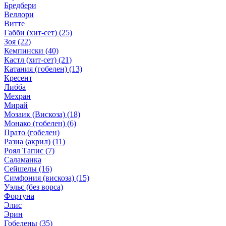
Бредбери
Веллори
Витте
Габби (хит-сет)
(25)
Зоя
(22)
Кемпински
(40)
Кастл (хит-сет)
(21)
Катания (гобелен)
(13)
Кресент
Либба
Мехран
Мирай
Мозаик (Вискоза)
(18)
Монако (гобелен)
(6)
Прато (гобелен)
Разиа (акрил)
(11)
Роял Тапис
(7)
Саламанка
Сейшелы
(16)
Симфония (вискоза)
(15)
Уэльс (без ворса)
Фортуна
Элис
Эрин
Гобелены
(35)