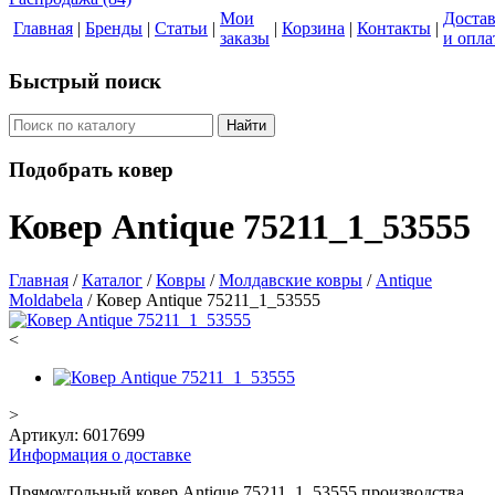
Мои
Доста
Главная
|
Бренды
|
Статьи
|
|
Корзина
|
Контакты
|
заказы
и опла
Быстрый поиск
Найти
Подобрать ковер
Ковер Antique 75211_1_53555
Главная
/
Каталог
/
Ковры
/
Молдавские ковры
/
Antique
Moldabela
/
Ковер Antique 75211_1_53555
<
>
Артикул:
6017699
Информация о доставке
Прямоугольный ковер Antique 75211_1_53555 производства