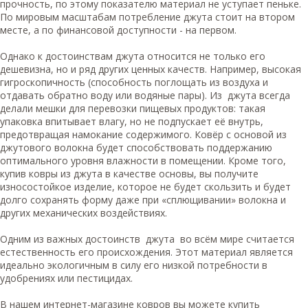
прочность, по этому показателю материал не уступает пеньке.
По мировым масштабам потребление джута стоит на втором
месте, а по финансовой доступности - на первом.
Однако к достоинствам джута относится не только его
дешевизна, но и ряд других ценных качеств. Например, высокая
гигроскопичность (способность поглощать из воздуха и
отдавать обратно воду или водяные пары). Из джута всегда
делали мешки для перевозки пищевых продуктов: такая
упаковка впитывает влагу, но не подпускает её внутрь,
предотвращая намокание содержимого. Ковёр с основой из
джутового волокна будет способствовать поддержанию
оптимального уровня влажности в помещении. Кроме того,
купив ковры из джута в качестве основы, вы получите
износостойкое изделие, которое не будет скользить и будет
долго сохранять форму даже при «сплющивании» волокна и
других механических воздействиях.
Одним из важных достоинств джута во всём мире считается
естественность его происхождения. Этот материал является
идеально экологичным в силу его низкой потребности в
удобрениях или пестицидах.
В нашем интернет-магазине ковров вы можете купить