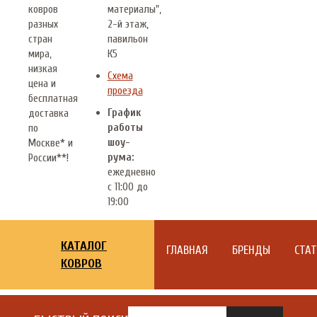
ковров
материалы",
разных
2-й этаж,
стран
павильон
мира,
К5
низкая
Схема
цена и
проезда
бесплатная
График
доставка
работы
по
шоу-
Москве* и
рума:
России**!
ежедневно
с 11:00 до
19:00
КАТАЛОГ
ГЛАВНАЯ
БРЕНДЫ
СТА
КОВРОВ