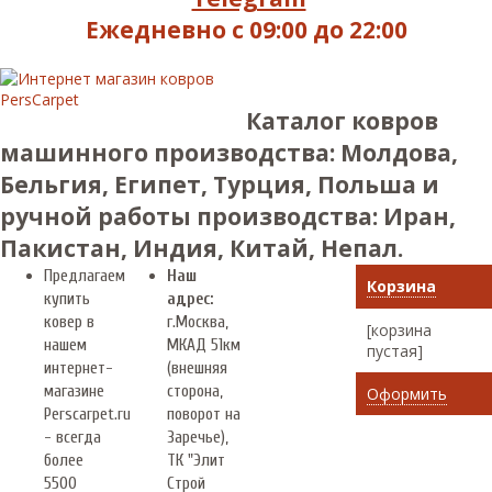
Ежедневно с 09:00 до 22:00
Каталог ковров
машинного производства: Молдова,
Бельгия, Египет, Турция, Польша и
ручной работы производства: Иран,
Пакистан, Индия, Китай, Непал.
Предлагаем
Наш
Корзина
купить
адрес:
ковер в
г.
Москва
,
[корзина
нашем
МКАД 51км
пустая]
интернет-
(внешняя
магазине
сторона,
Оформить
Perscarpet.ru
поворот на
- всегда
Заречье),
более
ТК "Элит
5500
Строй