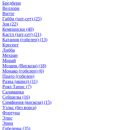
Бредбери
Веллори
Витте
Габби (хит-сет)
(25)
Зоя
(22)
Кемпински
(40)
Кастл (хит-сет)
(21)
Катания (гобелен)
(13)
Кресент
Либба
Мехран
Мирай
Мозаик (Вискоза)
(18)
Монако (гобелен)
(6)
Прато (гобелен)
Разиа (акрил)
(11)
Роял Тапис
(7)
Саламанка
Сейшелы
(16)
Симфония (вискоза)
(15)
Уэльс (без ворса)
Фортуна
Элис
Эрин
Гобелены
(35)