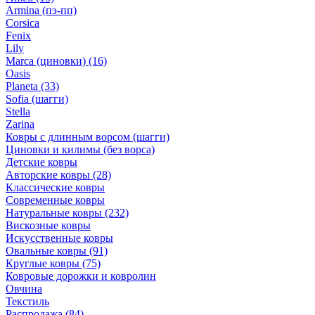
Armina (пэ-пп)
Corsica
Fenix
Lily
Marca (циновки)
(16)
Oasis
Planeta
(33)
Sofia (шагги)
Stella
Zarina
Ковры с длинным ворсом (шагги)
Циновки и килимы (без ворса)
Детские ковры
Авторские ковры
(28)
Классические ковры
Современные ковры
Натуральные ковры
(232)
Вискозные ковры
Искусственные ковры
Овальные ковры
(91)
Круглые ковры
(75)
Ковровые дорожки и ковролин
Овчина
Текстиль
Распродажа
(84)