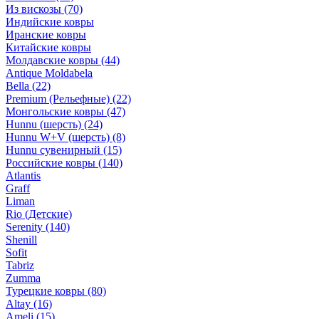
Из вискозы
(70)
Индийские ковры
Иранские ковры
Китайские ковры
Молдавские ковры
(44)
Antique Moldabela
Bella
(22)
Premium (Рельефные)
(22)
Монгольские ковры
(47)
Hunnu (шерсть)
(24)
Hunnu W+V (шерсть)
(8)
Hunnu сувенирный
(15)
Российские ковры
(140)
Atlantis
Graff
Liman
Rio (Детские)
Serenity
(140)
Shenill
Sofit
Tabriz
Zumma
Турецкие ковры
(80)
Altay
(16)
Ameli
(15)