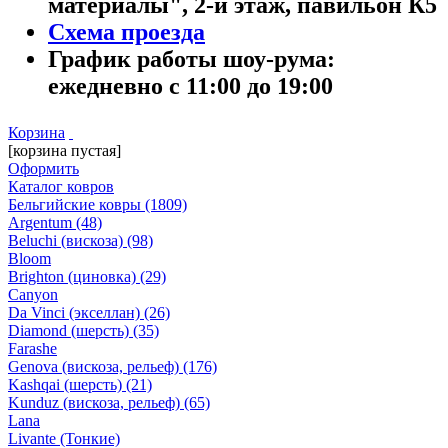
материалы", 2-й этаж, павильон К5
Схема проезда
График работы шоу-рума:
ежедневно с 11:00 до 19:00
Корзина
[корзина пустая]
Оформить
Каталог ковров
Бельгийские ковры
(1809)
Argentum
(48)
Beluchi (вискоза)
(98)
Bloom
Brighton (циновка)
(29)
Canyon
Da Vinci (экселлан)
(26)
Diamond (шерсть)
(35)
Farashe
Genova (вискоза, рельеф)
(176)
Kashqai (шерсть)
(21)
Kunduz (вискоза, рельеф)
(65)
Lana
Livante (Тонкие)