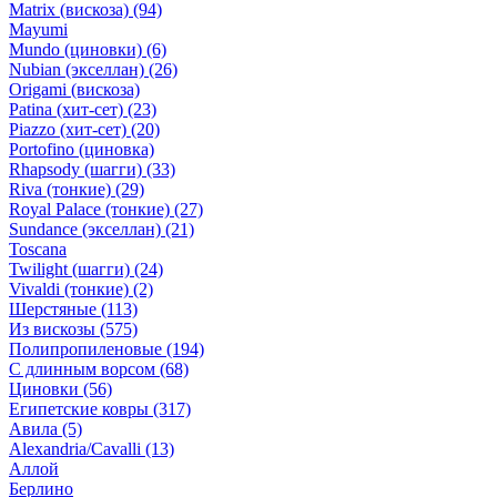
Matrix (вискоза)
(94)
Mayumi
Mundo (циновки)
(6)
Nubian (экселлан)
(26)
Origami (вискоза)
Patina (хит-сет)
(23)
Piazzo (хит-сет)
(20)
Portofino (циновка)
Rhapsody (шагги)
(33)
Riva (тонкие)
(29)
Royal Palace (тонкие)
(27)
Sundance (экселлан)
(21)
Toscana
Twilight (шагги)
(24)
Vivaldi (тонкие)
(2)
Шерстяные
(113)
Из вискозы
(575)
Полипропиленовые
(194)
С длинным ворсом
(68)
Циновки
(56)
Египетские ковры
(317)
Авила
(5)
Alexandria/Cavalli
(13)
Аллой
Берлино