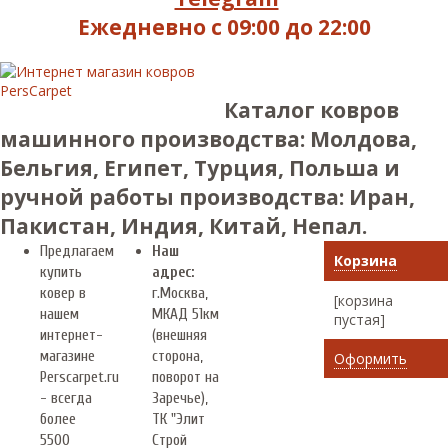
Ежедневно с 09:00 до 22:00
Каталог ковров
машинного производства: Молдова,
Бельгия, Египет, Турция, Польша и
ручной работы производства: Иран,
Пакистан, Индия, Китай, Непал.
Предлагаем
Наш
Корзина
купить
адрес:
ковер в
г.
Москва
,
[корзина
нашем
МКАД 51км
пустая]
интернет-
(внешняя
магазине
сторона,
Оформить
Perscarpet.ru
поворот на
- всегда
Заречье),
более
ТК "Элит
5500
Строй