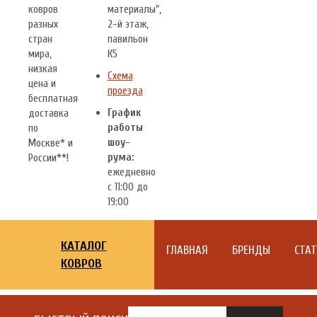
ковров
материалы",
разных
2-й этаж,
стран
павильон
мира,
К5
низкая
Схема
цена и
проезда
бесплатная
График
доставка
работы
по
шоу-
Москве* и
рума:
России**!
ежедневно
с 11:00 до
19:00
КАТАЛОГ
ГЛАВНАЯ
БРЕНДЫ
СТА
КОВРОВ