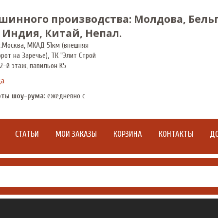
шинного производства: Молдова, Бельг
 Индия, Китай, Непал.
.
Москва
,
МКАД 51км (внешняя
орот на Заречье), ТК "Элит Строй
2-й этаж, павильон К5
да
оты шоу-рума:
ежедневно с
СТАТЬИ
МОИ ЗАКАЗЫ
КОРЗИНА
КОНТАКТЫ
ДО