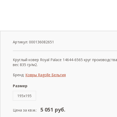
Артикул:
000136082651
Круглый ковер Royal Palace 14644-6565 круг производств
вес 835 гр/м2.
Бренд:
Ковры Ragolle Бельгия
Размер
195x195
5 051
руб.
Цена за кв.м.: