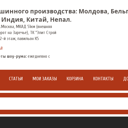
шинного производства: Молдова, Бельг
 Индия, Китай, Непал.
.
Москва
,
МКАД 51км (внешняя
орот на Заречье), ТК "Элит Строй
2-й этаж, павильон К5
да
оты шоу-рума:
ежедневно с
СТАТЬИ
МОИ ЗАКАЗЫ
КОРЗИНА
КОНТАКТЫ
ДО