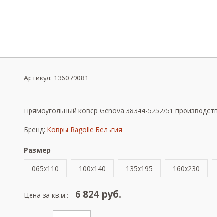
Артикул:
136079081
Прямоугольный ковер Genova 38344-5252/51 производства 
Бренд:
Ковры Ragolle Бельгия
Размер
065x110
100x140
135x195
160x230
6 824
руб.
Цена за кв.м.: