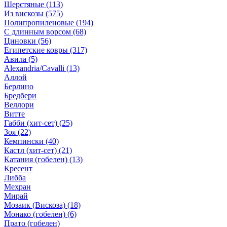
Шерстяные
(113)
Из вискозы
(575)
Полипропиленовые
(194)
С длинным ворсом
(68)
Циновки
(56)
Египетские ковры
(317)
Авила
(5)
Alexandria/Cavalli
(13)
Аллой
Берлино
Бредбери
Веллори
Витте
Габби (хит-сет)
(25)
Зоя
(22)
Кемпински
(40)
Кастл (хит-сет)
(21)
Катания (гобелен)
(13)
Кресент
Либба
Мехран
Мирай
Мозаик (Вискоза)
(18)
Монако (гобелен)
(6)
Прато (гобелен)