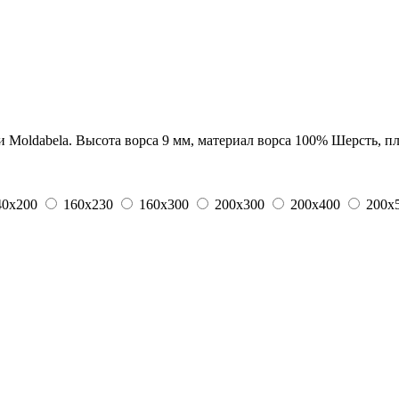
oldabela. Высота ворса 9 мм, материал ворса 100% Шерсть, плот
40x200
160x230
160x300
200x300
200x400
200x