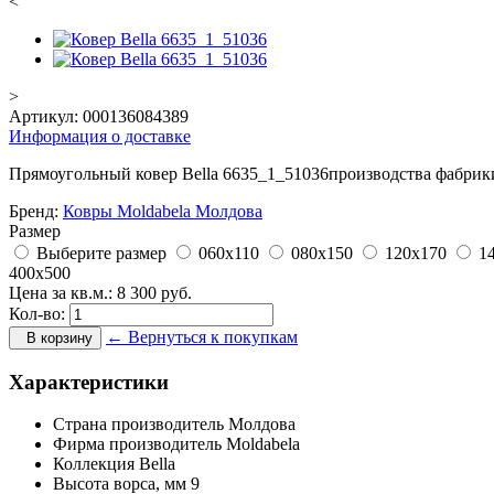
<
>
Артикул:
000136084389
Информация о доставке
Прямоугольный ковер Bella 6635_1_51036производства фабрики M
Бренд:
Ковры Moldabela Молдова
Размер
Выберите размер
060x110
080x150
120x170
1
400x500
Цена за кв.м.:
8 300
руб.
Кол-во:
← Вернуться к покупкам
В корзину
Характеристики
Страна производитель
Молдова
Фирма производитель
Moldabela
Коллекция
Bella
Высота ворса,
мм
9