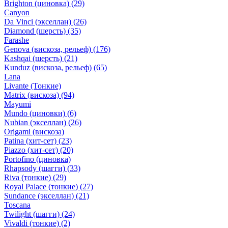
Brighton (циновка)
(29)
Canyon
Da Vinci (экселлан)
(26)
Diamond (шерсть)
(35)
Farashe
Genova (вискоза, рельеф)
(176)
Kashqai (шерсть)
(21)
Kunduz (вискоза, рельеф)
(65)
Lana
Livante (Тонкие)
Matrix (вискоза)
(94)
Mayumi
Mundo (циновки)
(6)
Nubian (экселлан)
(26)
Origami (вискоза)
Patina (хит-сет)
(23)
Piazzo (хит-сет)
(20)
Portofino (циновка)
Rhapsody (шагги)
(33)
Riva (тонкие)
(29)
Royal Palace (тонкие)
(27)
Sundance (экселлан)
(21)
Toscana
Twilight (шагги)
(24)
Vivaldi (тонкие)
(2)