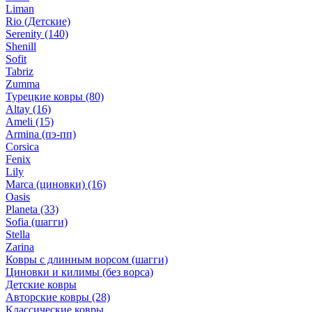
Liman
Rio (Детские)
Serenity
(140)
Shenill
Sofit
Tabriz
Zumma
Турецкие ковры
(80)
Altay
(16)
Ameli
(15)
Armina (пэ-пп)
Corsica
Fenix
Lily
Marca (циновки)
(16)
Oasis
Planeta
(33)
Sofia (шагги)
Stella
Zarina
Ковры с длинным ворсом (шагги)
Циновки и килимы (без ворса)
Детские ковры
Авторские ковры
(28)
Классические ковры