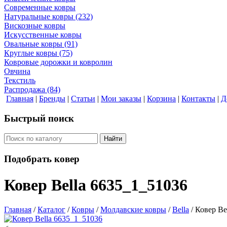
Современные ковры
Натуральные ковры
(232)
Вискозные ковры
Искусственные ковры
Овальные ковры
(91)
Круглые ковры
(75)
Ковровые дорожки и ковролин
Овчина
Текстиль
Распродажа
(84)
Главная
|
Бренды
|
Статьи
|
Мои заказы
|
Корзина
|
Контакты
|
Д
Быстрый поиск
Найти
Подобрать ковер
Ковер Bella 6635_1_51036
Главная
/
Каталог
/
Ковры
/
Молдавские ковры
/
Bella
/
Ковер Be