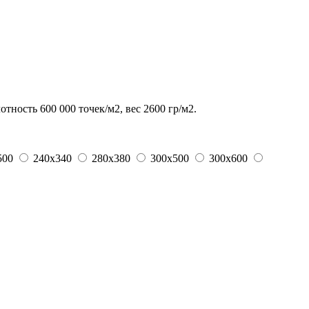
ность 600 000 точек/м2, вес 2600 гр/м2.
500
240x340
280x380
300x500
300x600