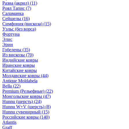
Разиа (акрил)
(11)
Роял Тапис
(7)
Саламанка
Сейшелы
(16)
Симфония (вискоза)
(15)
Уэльс (без ворса)
Фортуна
Элис
Эрин
Гобелены
(35)
Из вискозы
(70)
Индийские ковры
Иранские ковры
Китайские ковры
Молдавские ковры
(44)
Antique Moldabela
Bella
(22)
Premium (Рельефные)
(22)
Монгольские ковры
(47)
Hunnu (шерсть)
(24)
Hunnu W+V (шерсть)
(8)
Hunnu сувенирный
(15)
Российские ковры
(140)
Atlantis
Graff